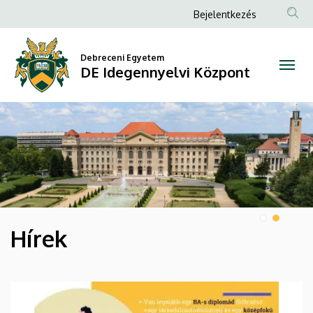
DE
Anonim
Bejelentkezés
Felhasználói
Idegennyelvi
fiók
Debreceni Egyetem
Központ
DE Idegennyelvi Központ
menüje
DIAVETÍTÉS
Hírek
HÍREK