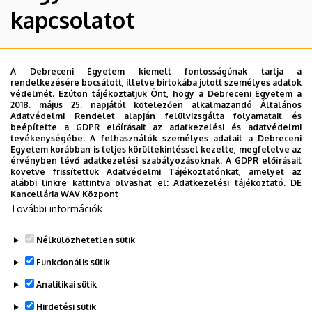
kapcsolatot
DE Idegennyelvi Központ
A Debreceni Egyetem kiemelt fontosságúnak tartja a
rendelkezésére bocsátott, illetve birtokába jutott személyes adatok
Telefonszám
védelmét. Ezúton tájékoztatjuk Önt, hogy a Debreceni Egyetem a
+36 52 532 740, +36 52 512 900 /23031
2018. május 25. napjától kötelezően alkalmazandó Általános
Adatvédelmi Rendelet alapján felülvizsgálta folyamatait és
Email
beépítette a GDPR előírásait az adatkezelési és adatvédelmi
dexam@unideb.hu
tevékenységébe. A felhasználók személyes adatait a Debreceni
Egyetem korábban is teljes körültekintéssel kezelte, megfelelve az
Cím
érvényben lévő adatkezelési szabályozásoknak. A GDPR előírásait
4032 Debrecen Komlóssy út 56.
követve frissítettük Adatvédelmi Tájékoztatónkat, amelyet az
alábbi linkre kattintva olvashat el:
Adatkezelési tájékoztató.
DE
Kancellária WAV Központ
További információk
Szervezeti Telefonkönyv
Nélkülözhetetlen sütik
Funkcionális sütik
Analitikai sütik
Hirdetési sütik